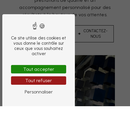
prestations de qualité et un
accompagnement personnalisé pour des
résultats à la hauteur de vos attentes.
EN
CONTACTEZ-
SAVOIR
NOUS
Ce site utilise des cookies et
PLUS
vous donne le contrôle sur
ceux que vous souhaitez
activer
Tout accepter
Tout refuser
Personnaliser