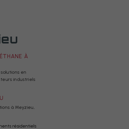
ieu
RÉTHANE À
 solutions en
teurs industriels
EU
tions à Meyzieu,
ments résidentiels