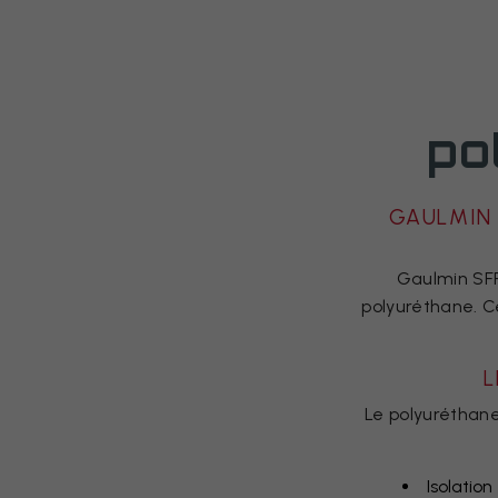
po
GAULMIN 
Gaulmin SFPI
polyuréthane. Ce
L
Le polyuréthane
Isolatio