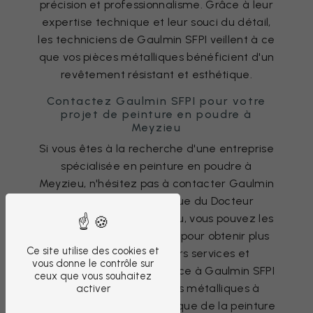
précision et professionnalisme. Grâce à leur
expertise technique et leur souci du détail,
les techniciens de Gaulmin SFPI veillent à ce
que vos pièces métalliques bénéficient d'un
revêtement résistant et esthétique.
Contactez Gaulmin SFPI pour votre
projet de peinture en poudre à
Meyzieu
Si vous êtes à la recherche d'une entreprise
spécialisée en peinture en poudre à
Meyzieu, n'hésitez pas à contacter Gaulmin
SFPI. Située au 6 Avenue du Docteur
Schweitzer, 69330 Meyzieu, vous pouvez les
joindre au 04 78 80 00 25 pour obtenir plus
Ce site utilise des cookies et
d'informations sur leurs services et
vous donne le contrôle sur
prestations. Faites confiance à Gaulmin SFPI
ceux que vous souhaitez
pour sublimer vos pièces métalliques à
activer
Meyzieu grâce à la technique de la peinture