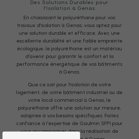
Des Solutions Durables pour
l'Isolation à Genas
En choisissant le polyuréthane pour vos
travaux d'isolation à Genas, vous optez pour
une solution durable et efficace. Avec une
excellente durabilité et une faible empreinte
écologique, le polyuréthane est un matériau
d'avenir pour garantir le confort et la
performance énergétique de vos bâtiments
à Genas.
Que ce soit pour l'isolation de votre
logement, de votre bâtiment industriel ou de
votre local commercial à Genas, le
polyuréthane offre une solution sur mesure,
adaptée à vos besoins spécifiques. Faites
confiance à l'expertise de Gaulmin SFPI pour
vous accompagner dans la réalisation de
vos projets d'isolation à Genas.