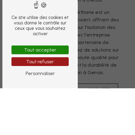
En conclusion, le polyuréthane est un
Ce site utilise des cookies et
matériau polyvalent et innovant, offrant des
vous donne le contrôle sur
avantages indéniables pour l'isolation des
ceux que vous souhaitez
activer
bâtiments à Genas. Avec l'entreprise
Gaulmin SFPI comme partenaire de
Tout accepter
confiance, vous bénéficierez de solutions sur
mesure et de produits de haute qualité pour
Tout refuser
garantir la performance et la durabilité de
vos travaux d'isolation à Genas.
Personnaliser
EN
CONTACTEZ-
SAVOIR
NOUS
PLUS