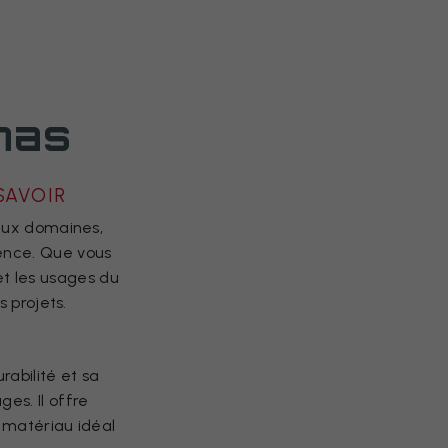
nas
SAVOIR
eux domaines,
lence. Que vous
et les usages du
 projets.
rabilité et sa
es. Il offre
 matériau idéal