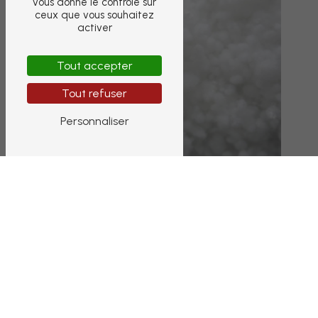
vous donne le contrôle sur
ceux que vous souhaitez
activer
Tout accepter
Tout refuser
Personnaliser
6 Ave