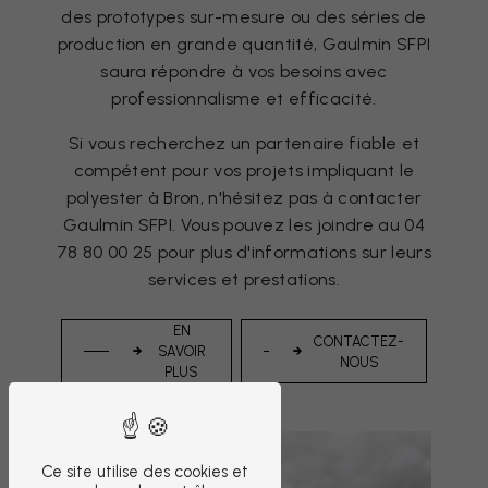
des prototypes sur-mesure ou des séries de
production en grande quantité, Gaulmin SFPI
saura répondre à vos besoins avec
professionnalisme et efficacité.
Si vous recherchez un partenaire fiable et
compétent pour vos projets impliquant le
polyester à Bron, n'hésitez pas à contacter
Gaulmin SFPI. Vous pouvez les joindre au 04
78 80 00 25 pour plus d'informations sur leurs
services et prestations.
EN
CONTACTEZ-
SAVOIR
NOUS
PLUS
Ce site utilise des cookies et