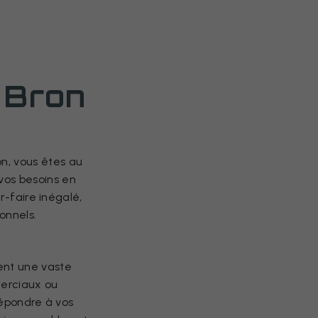
e Bron
on, vous êtes au
 vos besoins en
r-faire inégalé,
onnels.
rent une vaste
merciaux ou
répondre à vos