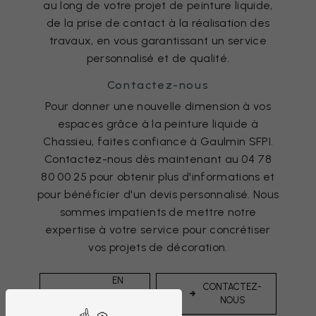
au long de votre projet de peinture liquide,
de la prise de contact à la réalisation des
travaux, en vous garantissant un service
personnalisé et de qualité.
Contactez-nous
Pour donner une nouvelle dimension à vos
espaces grâce à la peinture liquide à
Chassieu, faites confiance à Gaulmin SFPI.
Contactez-nous dès maintenant au 04 78
80 00 25 pour obtenir plus d'informations et
pour bénéficier d'un devis personnalisé. Nous
sommes impatients de mettre notre
expertise à votre service pour concrétiser
vos projets de décoration.
EN
CONTACTEZ-
SAVOIR
NOUS
PLUS